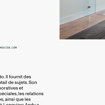
ONGVIEW.COM
. Il fournit des
ail de sujets. Son
oratives et
péciales, les relations
s, ainsi que les
 à Longview, Andy a